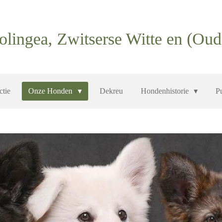
olingea, Zwitserse Witte en (Ou
ctie
Onze Honden
Dekreu
Hondenhistorie
P