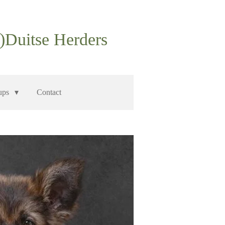
d)Duitse Herders
ups
Contact