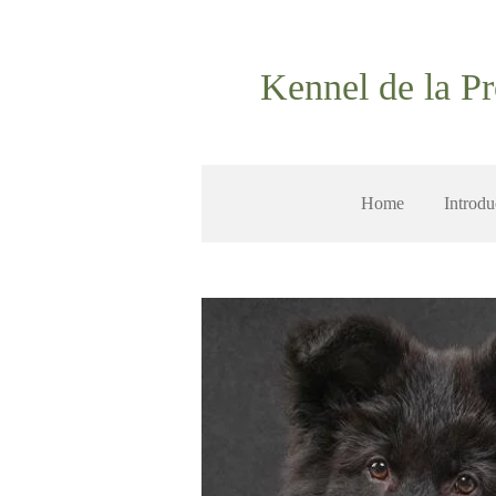
Ga
direct
Kennel de la Pr
naar
de
hoofdinhoud
Home
Introdu