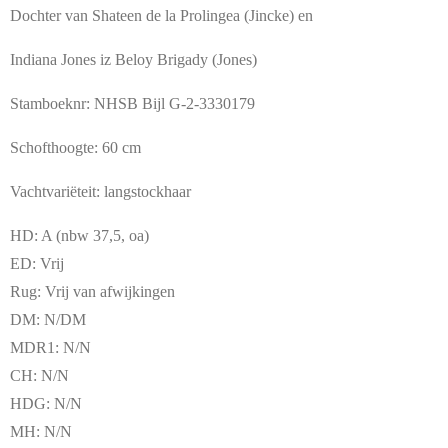
Dochter van Shateen de la Prolingea (Jincke) en
Indiana Jones iz Beloy Brigady (Jones)
Stamboeknr: NHSB Bijl G-2-3330179
Schofthoogte: 60 cm
Vachtvariëteit: langstockhaar
HD: A (nbw 37,5, oa)
ED: Vrij
Rug: Vrij van afwijkingen
DM: N/DM
MDR1: N/N
CH: N/N
HDG: N/N
MH: N/N