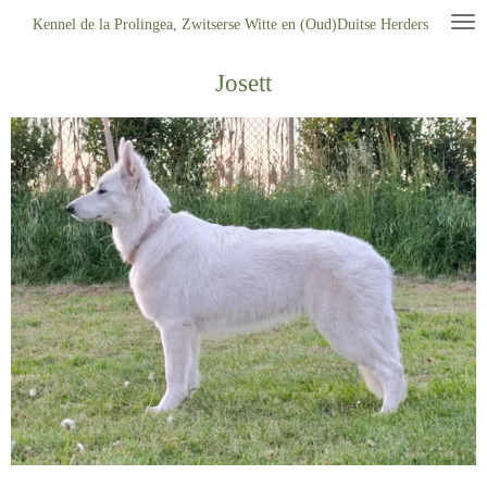
Ga
Kennel de la Prolingea, Zwitserse Witte en (Oud)Duitse Herders
direct
Josett
naar
de
hoofdinhoud